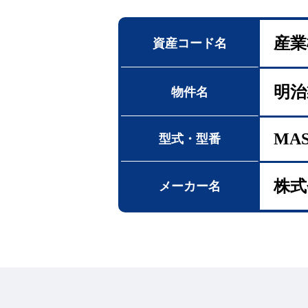
産業
資産コード名
明治
物件名
MAS
型式・型番
株式
メーカー名