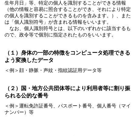
生年月日」等、特定の個人を識別することができる情報
（他の情報と容易に照合することができ、それにより特定
よ
の個人を識別することができるものを含みます。）、また
く
あ
は「個人識別符号」が含まれる情報をいいます。
る
なお、個人識別符号とは、以下のいずれかに該当するも
ご
ので、政令等で個別に指定されたものをいいます。
質
問
（１）身体の一部の特徴をコンピュータ処理できる
会
社
よう変換したデータ
概
要
＜例＞顔・静脈・声紋・指紋認証用データ等
パ
（２）国・地方公共団体等により利用者等に割り振
ー
ト
られる公的な番号
ナ
ー
シ
＜例＞運転免許証番号、パスポート番号、個人番号（マイ
ッ
ナンバー）等
プ
構
築
宣
言