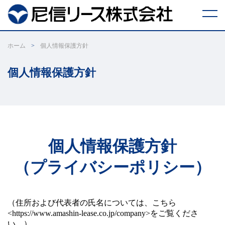
リ
ホーム
個人情報保護方針
ー
ス
取
個人情報保護方針
引
に
つ
い
て
ESG
リ
ー
個人情報保護方針
ス
に
つ
（プライバシーポリシー）
い
て
あ
ま
し
（住所および代表者の氏名については、こちら
ん
創
<https://www.amashin-lease.co.jp/company>をご覧くださ
業
支
い。）