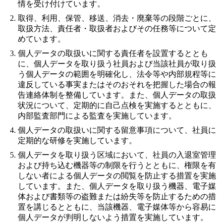
情を受け付けています。
取得、利用、保管、移送、消去・廃棄等の段階ごとに、
取扱方法、責任者・取扱者およびその任務等について定
めています。
個人データの取扱いに関する責任者を設置するととも
に、個人データを取り扱う社員および当該社員が取り扱
う個人データの範囲を明確化し、法令等や内部規程等に
違反している事実またはそのおそれを把握した場合の報
告連絡体制を整備しています。また、個人データの取扱
状況について、定期的に自己点検を実施するとともに、
内部監査部門による監査を実施しています。
個人データの取扱いに関する留意事項について、社員に
定期的な研修を実施しています。
個人データを取り扱う区域において、社員の入退室管理
および持ち込む機器等の制限を行うとともに、権限を有
しない者による個人データの閲覧を防止する措置を実施
しています。また、個人データを取り扱う機器、電子媒
体および書類等の盗難または紛失等を防止するための措
置を講じるとともに、当該機器、電子媒体等から容易に
個人データが判明しないよう措置を実施しています。