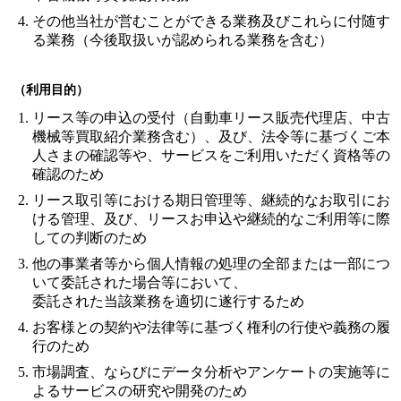
その他当社が営むことができる業務及びこれらに付随す
る業務（今後取扱いが認められる業務を含む）
（利用目的）
リース等の申込の受付（自動車リース販売代理店、中古
機械等買取紹介業務含む）、及び、法令等に基づくご本
人さまの確認等や、サービスをご利用いただく資格等の
確認のため
リース取引等における期日管理等、継続的なお取引にお
ける管理、及び、リースお申込や継続的なご利用等に際
しての判断のため
他の事業者等から個人情報の処理の全部または一部につ
いて委託された場合等において、
委託された当該業務を適切に遂行するため
お客様との契約や法律等に基づく権利の行使や義務の履
行のため
市場調査、ならびにデータ分析やアンケートの実施等に
よるサービスの研究や開発のため