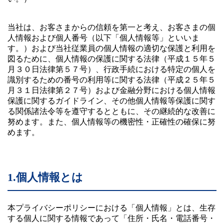
援
リ
ー
ス
当社は、お客さまからの信頼を第一と考え、お客さまの個
に
つ
人情報および個人番号（以下「個人情報等」といいま
い
て
す。）および当社従業員の個人情報の適切な保護と利用を
図るために、個人情報の保護に関する法律（平成１５年５
BtoB
月３０日法律第５７号）、行政手続における特定の個人を
マ
識別するための番号の利用等に関する法律（平成２５年５
ッ
チ
月３１日法律第２７号）および金融分野における個人情報
ン
保護に関するガイドライン、その他個人情報等保護に関す
グ
る関係諸法令等を遵守するとともに、その継続的な改善に
努めます。また、個人情報等の機密性・正確性の確保に努
事
めます。
例
紹
介
手
1.個人情報とは
数
料
の
ご
本プライバシーポリシーにおける「個人情報」とは、生存
案
する個人に関する情報であって「住所・氏名・電話番号・
内