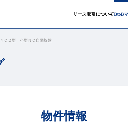
リース取引について
Bto
４Ｃ２型 小型ＮＣ自動旋盤
グ
物件情報