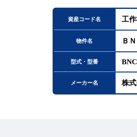
工作
資産コード名
ＢＮ
物件名
BNC
型式・型番
株式
メーカー名