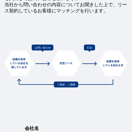
当社から問い合わせの内容についてお聞きした上で、リー
ス契約しているお客様にマッチングを行います。
よ
く
あ
る
ご
質
問
会
社
概
要
パ
ー
ト
ナ
ー
シ
ッ
プ
構
築
宣
言
会社名