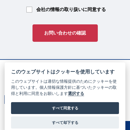
会社の情報の取り扱いに同意する
お問い合わせの確認
このウェブサイトはクッキーを使用しています
このウェブサイトは適切な情報提供のためにクッキーを使
〒660-0863 兵庫県尼崎市西本町北通3丁目93番地
用しています。個人情報保護方針に基づいたクッキーの取
TEL 06-6413-1511 FAX 06-6413-8787
得と利用に同意をお願いします
選択する
パートナーシップ構築宣言
個人情報保護方針
すべて同意する
©
2023 Amashin Lease Co., Ltd
すべて却下する