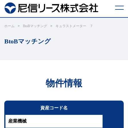
リ
ホーム
BtoBマッチング
キュラストメーター ７
ー
ス
取
BtoBマッチング
引
に
つ
い
て
ESG
リ
ー
物件情報
ス
に
つ
い
て
あ
資産コード名
ま
し
ん
創
産業機械
業
支