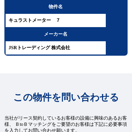
援
リ
物件名
ー
ス
に
つ
キュラストメーター ７
い
て
メーカー名
BtoB
マ
ッ
JSRトレーディング 株式会社
チ
ン
グ
事
例
紹
介
この物件を問い合わせる
手
数
料
の
当社がリース契約しているお客様の設備に興味のあるお客
ご
様、
ＢtoＢマッチングをご要望のお客様は下記に必要事項
案
内
を入力してお問い合わせ願います。