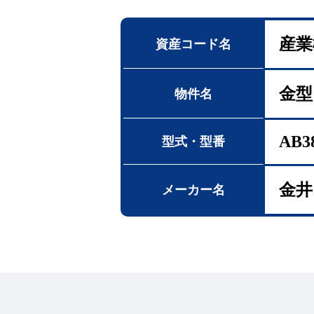
産業
資産コード名
金型
物件名
AB3
型式・型番
金井
メーカー名