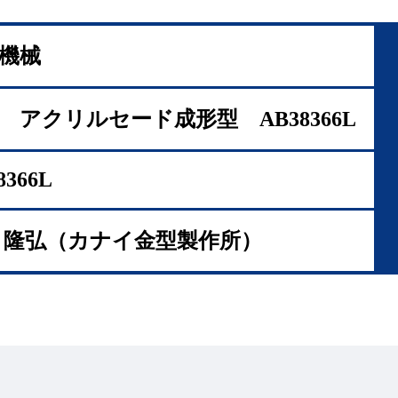
機械
 アクリルセード成形型 AB38366L
8366L
 隆弘（カナイ金型製作所）