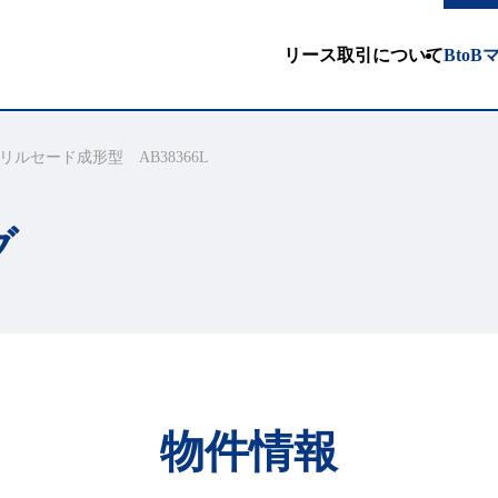
リース取引について
Bto
ルセード成形型 AB38366L
グ
物件情報