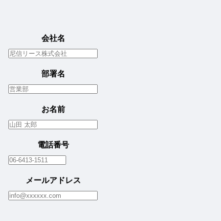
個
人
情
報
保
護
会社名
方
針
部署名
お名前
電話番号
メールアドレス