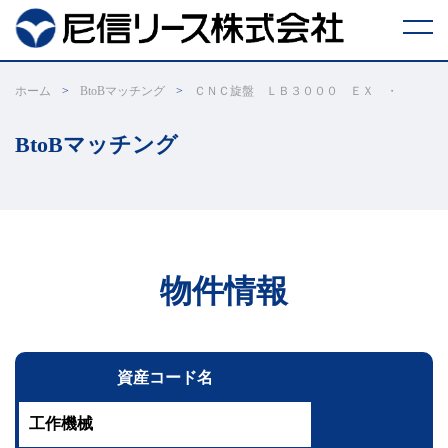
リ
ホーム
BtoBマッチング
ＣＮＣ旋盤 ＬＢ３０００ ＥＸ ・
ー
ス
取
BtoBマッチング
引
に
つ
い
て
ESG
リ
ー
物件情報
ス
に
つ
い
て
あ
資産コード名
ま
し
ん
創
工作機械
業
支