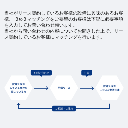
よ
当社がリース契約しているお客様の設備に興味のあるお客
く
様、
ＢtoＢマッチングをご要望のお客様は下記に必要事項
あ
る
を入力してお問い合わせ願います。
ご
当社から問い合わせの内容についてお聞きした上で、リー
質
ス契約しているお客様にマッチングを行います。
問
会
社
概
要
パ
ー
ト
ナ
ー
シ
ッ
プ
構
築
宣
言