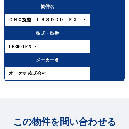
援
リ
物件名
ー
ス
に
つ
ＣＮＣ旋盤 ＬＢ３０００ ＥＸ ・
い
て
型式・型番
BtoB
マ
ッ
LB3000 EX ・
チ
ン
メーカー名
グ
事
オークマ 株式会社
例
紹
介
手
数
料
の
ご
この物件を問い合わせる
案
内