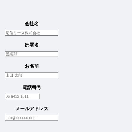
個
人
情
報
保
護
方
会社名
針
部署名
お名前
電話番号
メールアドレス