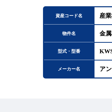
産業
資産コード名
金属
物件名
KWS
型式・型番
アン
メーカー名