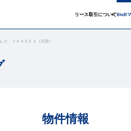
リース取引について
Bto
プレス ＴＰ４５ＥＸ（汎用）
グ
物件情報