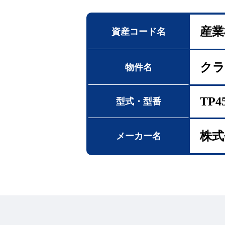
産業
資産コード名
ク
物件名
TP4
型式・型番
株式
メーカー名